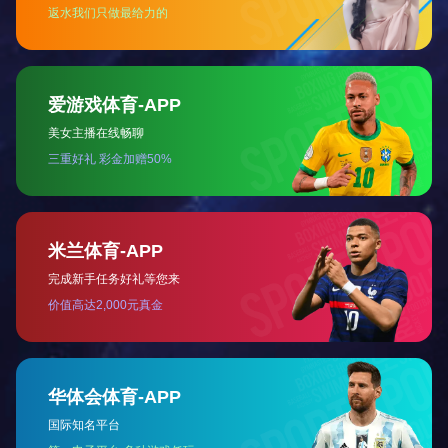
"爱的箴言"，是蘭园整个团队历半年的策划构思，为到场的每一位嘉宾尽心
他们。蘭园所承载的，已远远超出居住本身，它是生活的归属，是共同的价值观
种共同的的情感和极致的追求。"