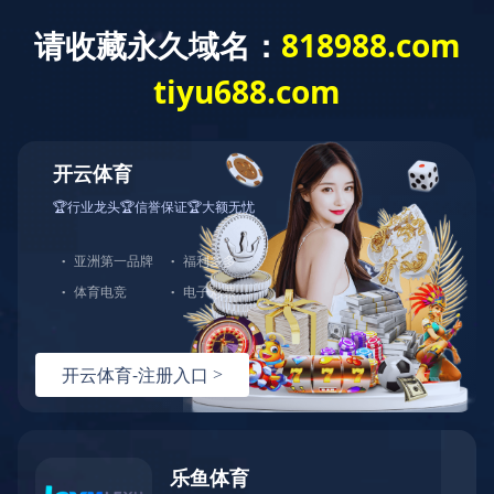
首 页
走进蓝城
新闻资讯
业务模式
蓝城新闻
媒体聚焦
蓝城视频
媒体聚焦