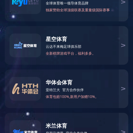
“爱的箴言
发布时间：2014-
今年6月，备受瞩目的武林高端公寓标杆项目————绿城兰园一期交付在即
省人民大会堂倾情上演，蘭园业主、集团领导、媒体人士等一众嘉宾，受邀亲临
卫平发来的短信："祝业主在兰花之园健康平安、优雅生活"，表达出对蘭园业主