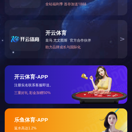
上一篇：
绿城乌镇雅园 开创中国学院式颐乐养生养老模式
下一篇：
“爱的箴言——感恩有你，蘭园业主之夜”优雅绽放
©2014-2024 乐竟平台 版权所有 COPYRIGHT BLUETOWN PROPERTY CONSTRUCT
浙公网安备 33010602002474号
, 浙IC
开云(中国)Kaiyun·官方网站
|
开云手机站官方版网站登录入口
|
开云官方app下载站
|
网投在线
|
同花顺·同花顺（中国）官方网
|
「B体育」
|
江南平台
|
星空平台
|
MILAN