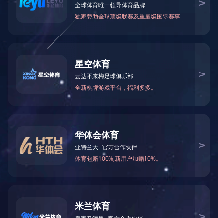
为
发布时间：2014-
最近，绿城20年前建造的房子的实景图片蹿红网络，引发社会各界广泛关注。
也还是崭新如初的；1994年建造的绿城丹桂花园，屋顶依旧色彩明快；199
爱因斯坦说："有些理想曾为我们指引过道路，并不断给我们新的勇气以欣
20年来，绿城缔造了一个又一个传奇。
对于理想，宋卫平有过这样的清晰表达："在我们的意识里，绿城应该成为
我们是理想主义者，同时是有行为、有能力的现实主义者，但我们的导向是理想
去，这种理想就变成产品和服务中最精彩的部分，这是理想主义者的源头和归宿
是要努力去创造、去实现这种关系，我们还是要相信世界是美好的。我希望绿城
合和展现在我们营造的园区里。
品质，是企业永恒的话题，更是企业的生命线。早在成立之初，绿城就致力
子，必须具有强烈的历史责任感和深切的人文关怀。"