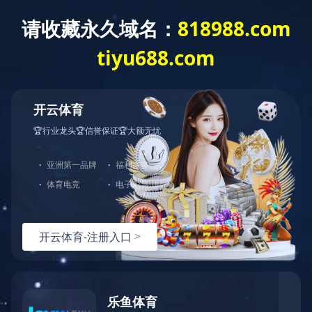
首 页
走进蓝城
新闻资讯
业务模式
蓝城新闻
媒体聚焦
蓝城视频
媒体聚焦