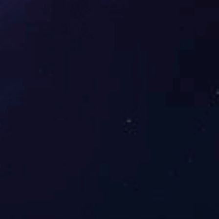
业链长、实践经验丰富的优势，而蓝城也在积极开展文旅特色小镇建设，并得到