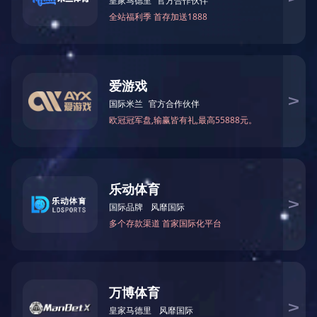
乐竟平台与
2018年10月17日下午，在美丽的杭城，
蓝城房产建设管理集团有限公司
与
杭州市商贸旅游集团董事长赵敏、副总经理沈再名，杭州宏逸投资集团有限
行总裁张法荣等出席签约仪式。双方确定将
以文化旅游建设运营为核心，依托双