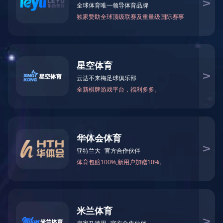
乐竟平台
发布时间：2018-10