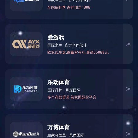
3月27日、29日，浙江工业大学（屏峰校区）、浙江大学（紫金港校区）
五百名青年才俊参与其中，两大会场皆座无虚席，梦想在此启程