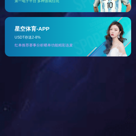
浙江蓝城副总