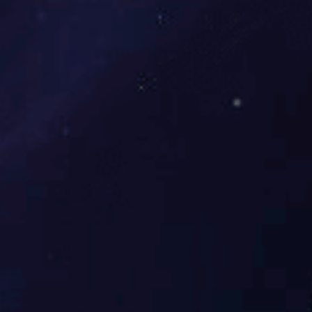
而就蓝城小镇的农业发展，贝恩斯博士也提出了不少中肯的建议。诸如，
农场店铺、农家乐和农业休闲观光等等，关键则是让创新和教育将产业、社区、