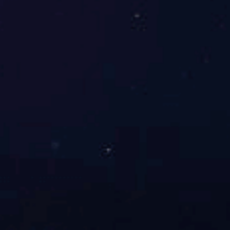
尼古拉斯·福科博士讲述了
智慧城市（Smart City）
的实践和应用，通过
强调在技术革新的基础上，坚持
“好的城市，更好的生活”
的建设方向。
福科博士还进一步指出，应注重从规划、财务、基础设施、建筑、管理等
而对于智慧的城市化发展，福科博士给出了这样的观点：越来越多的城市