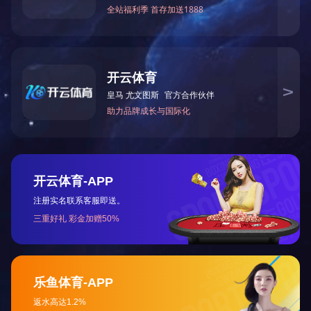
乐竟平
泉源集聚区城中村改造项目位于艾青路以南、永济街以西，原泉源村地块，
代建，小区以高层住宅、裙房为主体，并含有幼儿园等配套设施，总用地面积约13
乐竟平台裘黎明副总裁为奠基仪式致辞，他指出，宋卫平董事长一直强调：
机遇，是一件可以造福于民的事情，我们要当作公德事业来做”。我们坚信，在
区泉源集聚区城中村改造项目建设成为功能齐全、环境优美、特色鲜明、和谐统
市、全省、乃至全国最好的安置房之一。
上一篇：
绿城集团、乐竟平台召开2014年度总结表彰大会
下一篇：
第三届中国老年住区项目交流大会在乌镇雅园举行