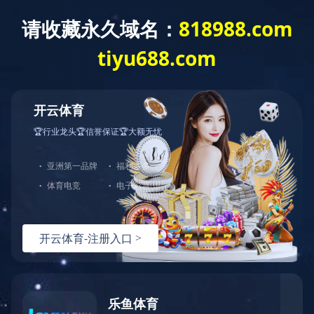
首 页
走进蓝城
新闻资讯
业务模式
蓝城新闻
媒体聚焦
蓝城视频
蓝城新闻