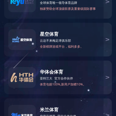
蓝城
发布时间：2014-12