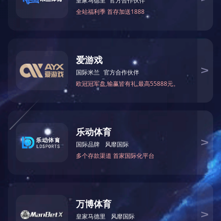
金华市金
2014年12月28日，由金华绿城房产建设管理有限公司代建的金华市金东
金华市建设局局长郭慧强等13位领导出席仪式，乐竟平台裘黎明副总裁代表集团