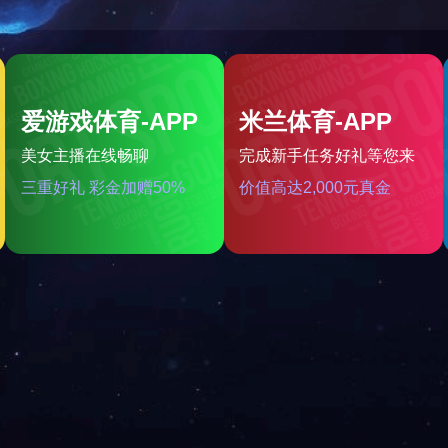
元
贷款总额：
元
元
支付利息款：
元
元
贷款月数：
元
N PROPERTY CONSTRUCTION MANAGEMENT CO.,LTD ALL RIGHTS RESE