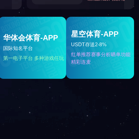
分享到
友情链接：
蓝城装饰集团
网站地图
法律声明
客户留言
RVED.